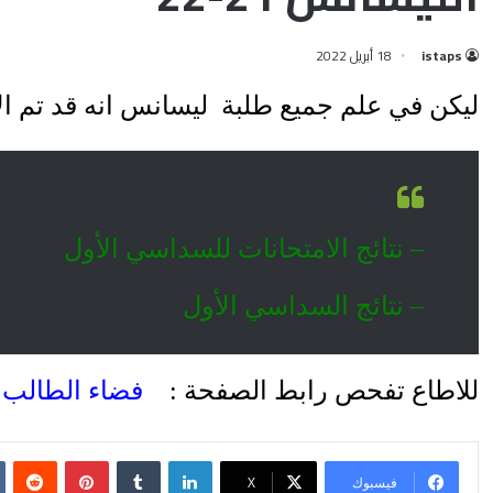
istaps
18 أبريل 2022
ليكن في علم جميع طلبة ليسانس انه قد تم ال
– نتائج الامتحانات
للسداسي الأول
– نتائج ا
لسداسي الأول
للاطاع تفحص رابط الصفحة :
فضاء الطالب
فيسبوك
X