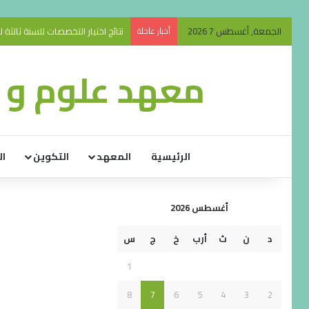
الجمعة, أغسطس 7 2026
أخبار عاجلة
نتائج اختيار التخصصات للسنة ثالثة ليسانس 
معهد علوم و ت
الرئيسية
المعهد
التكوين
ال
أغسطس 2026
د
ن
ث
أرب
خ
ج
س
1
8
7
6
5
4
3
2