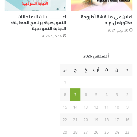
اعلان على مناقشة أطروحة
اعـــــــــــلانات الامتحانات
دكتوراه ل.م.د
التعويضية؛ برنامج المعاينة؛
الاجابة النموذجية
30 يونيو 2024
14 مايو 2026
أغسطس 2026
د
ن
ث
أرب
خ
ج
س
1
8
7
6
5
4
3
2
15
14
13
12
11
10
9
22
21
20
19
18
17
16
29
28
27
26
25
24
23