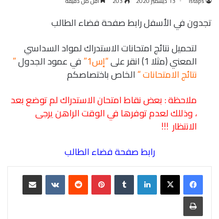
istaps
13 ديسمبر 2020
203
أقل من دقيقة
تجدون في الأسفل رابط صفحة فضاء الطالب
لتحميل نتائج امتحانات الاستدراك لمواد السداسي
المعني (مثلا 1) انقر على
“إس1”
في عمود الجدول
”
نتائج الامتحانات “
الخاص باختصاصكم
ملاحظة : بعض نقاط امتحان الاستدراك لم توضع بعد
، وذللك لعدم توفرها في الوقت الراهن يرجى
الانتظار !!!
رابط صفحة فضاء الطالب