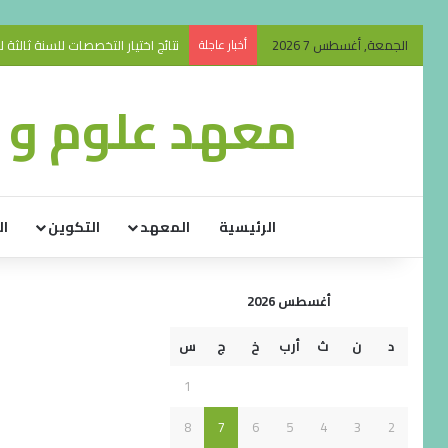
الجمعة, أغسطس 7 2026
أخبار عاجلة
نتائج اختيار التخصصات للسنة ثالثة ليسانس 
معهد علوم و ت
الرئيسية
المعهد
التكوين
ال
أغسطس 2026
د
ن
ث
أرب
خ
ج
س
1
8
7
6
5
4
3
2