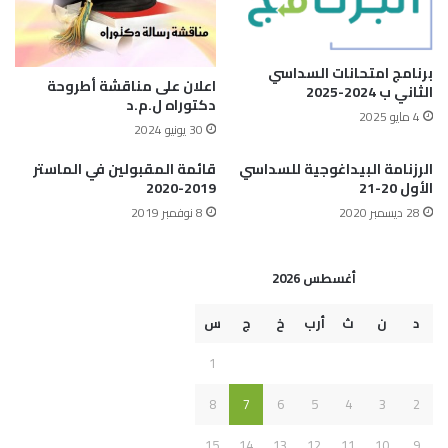
برنامج امتحانات السداسي
اعلان على مناقشة أطروحة
الثاني ب 2024-2025
دكتوراه ل.م.د
4 مايو 2025
30 يونيو 2024
الرزنامة البيداغوجية للسداسي
قائمة المقبولين في الماستر
الأول 20-21
2019-2020
28 ديسمبر 2020
8 نوفمبر 2019
أغسطس 2026
د
ن
ث
أرب
خ
ج
س
1
8
7
6
5
4
3
2
15
14
13
12
11
10
9