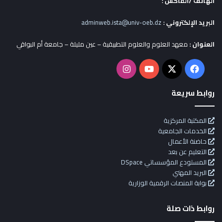
الهاتف /الفاكس :
البريد الإلكتروني :
adminweb.ista@univ-oeb.dz
العنوان :
معهد العلوم والعلوم التطبيقية – عين مليلة – جامعة أم البواقي
X
فيسبوك
يوتيوب
انستقرام
روابط سريعة
المكتبة المركزية
الخدمات الجامعية
حاضنة الأعمال
التعليم عن بعد
المستودع المؤسساتي DSpace
البريد المهني
بوابة المنصات الرقمية الوزارية
روابط ذات صلة