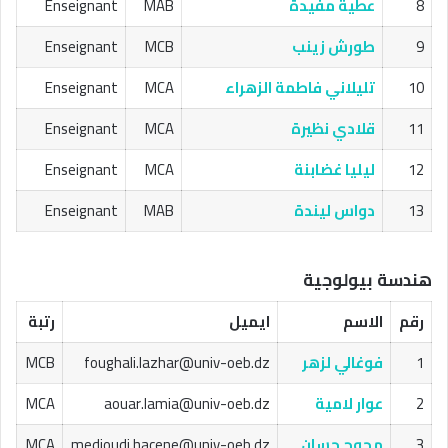
8
عطية مفيدة
MAB
Enseignant
9
طورش زينب
MCB
Enseignant
10
تليلاني فاطمة الزهراء
MCA
Enseignant
11
قلادي نظيرة
MCA
Enseignant
12
ليليا غضابنة
MCA
Enseignant
13
دواس ليندة
MAB
Enseignant
هندسة بيولوجية
رقم
الاسم
ايميل
رتبة
1
فوغالي لزهر
foughali.lazhar@univ-oeb.dz
MCB
2
عوار لامية
aouar.lamia@univ-oeb.dz
MCA
3
مجوج حسان
medjoudj.hacene@univ-oeb.dz
MCA