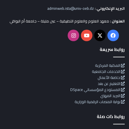
البريد الإلكتروني :
adminweb.ista@univ-oeb.dz
العنوان :
معهد العلوم والعلوم التطبيقية – عين مليلة – جامعة أم البواقي
X
فيسبوك
يوتيوب
انستقرام
روابط سريعة
المكتبة المركزية
الخدمات الجامعية
حاضنة الأعمال
التعليم عن بعد
المستودع المؤسساتي DSpace
البريد المهني
بوابة المنصات الرقمية الوزارية
روابط ذات صلة