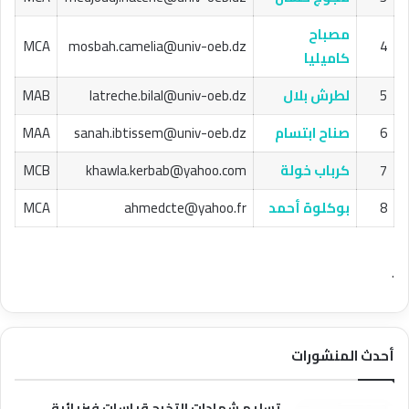
مصباح
MCA
mosbah.camelia@univ-oeb.dz
4
كاميليا
5
لطرش بلال
latreche.bilal@univ-oeb.dz
MAB
6
صناح ابتسام
sanah.ibtissem@univ-oeb.dz
MAA
7
كرباب خولة
khawla.kerbab@yahoo.com
MCB
8
بوكلوة أحمد
ahmedcte@yahoo.fr
MCA
.
أحدث المنشورات
تسليم شهادات التخرج قياسات فيزيائية