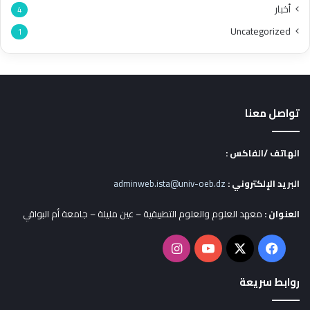
أخبار
4
Uncategorized
1
تواصل معنا
الهاتف /الفاكس :
البريد الإلكتروني :
adminweb.ista@univ-oeb.dz
العنوان :
معهد العلوم والعلوم التطبيقية – عين مليلة – جامعة أم البواقي
X
فيسبوك
يوتيوب
انستقرام
روابط سريعة