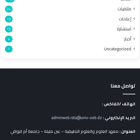
ملتقيات
24
إعلانات
15
استشارة
15
أخبار
4
Uncategorized
1
تواصل معنا
الهاتف /الفاكس :
البريد الإلكتروني :
adminweb.ista@univ-oeb.dz
العنوان :
معهد العلوم والعلوم التطبيقية – عين مليلة – جامعة أم البواقي