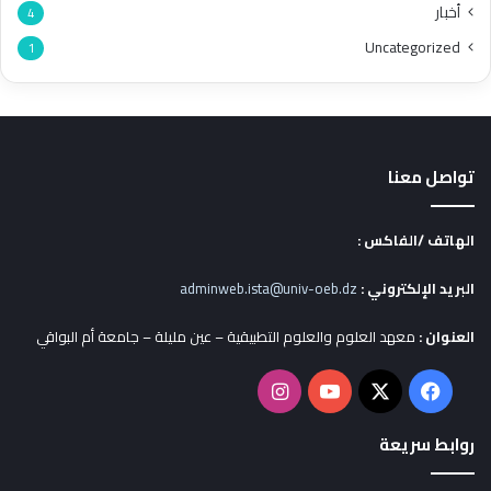
أخبار
4
Uncategorized
1
تواصل معنا
الهاتف /الفاكس :
البريد الإلكتروني :
adminweb.ista@univ-oeb.dz
العنوان :
معهد العلوم والعلوم التطبيقية – عين مليلة – جامعة أم البواقي
X
فيسبوك
يوتيوب
انستقرام
روابط سريعة