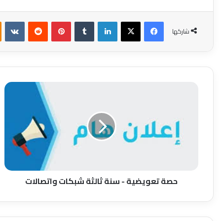
فيسبوك
X
لينكدإن
بينتيريست
شاركها
حصة تعويضية - سنة ثالثة شبكات واتصالات