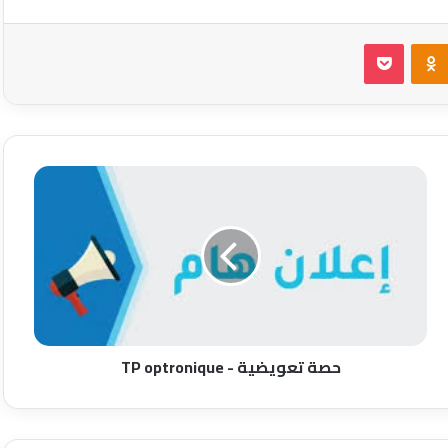
Odnoklassniki
بوكيت
حصة تعويضية - TP optronique