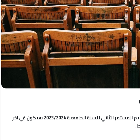
ننهي الى علم طلبة السنة الثالثة ليسانس RT إن امتحان التقويم المستمر الثاني للسنة الجامعية 2023/2024 سيكون في اخر