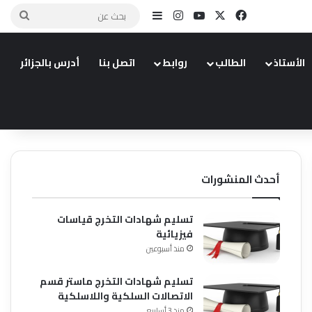
X
فيسبوك
يوتيوب
انستقرام
إضافة عمود جانبي
بحث
عن
الأستاذ
الطالب
روابط
اتصل بنا
أدرس بالجزائر
أحدث المنشورات
تسليم شهادات التخرج قياسات
فيزيائية
منذ أسبوعين
تسليم شهادات التخرج ماستر قسم
الاتصالات السلكية واللاسلكية
منذ 3 أسابيع