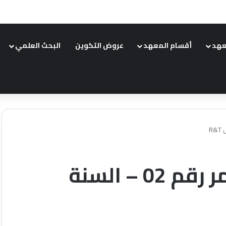
عهد
أقسام المعهد
عروض التكوين
البحث العلمي
امتحان التقويم المستمر رقم 02 – السنة