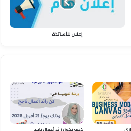
إعلان للأساتذة
اري
كيف تكون رائد أعمال ناجح