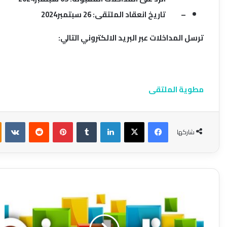
– تاريخ انعقاد الملتقى: 26 سبتمبر2024
ترسل المداخلات عبر البريد الالكتروني التالي:
مطوية الملتقى
فيسبوك
X
لينكدإن
بينتيريست
شاركها