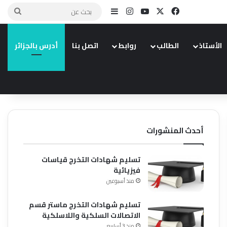
X
فيسبوك
يوتيوب
انستقرام
إضافة عمود جانبي
بحث
عن
الأستاذ
الطالب
روابط
اتصل بنا
أدرس بالجزائر
أحدث المنشورات
تسليم شهادات التخرج قياسات
فيزيائية
منذ أسبوعين
تسليم شهادات التخرج ماستر قسم
الاتصالات السلكية واللاسلكية
منذ 3 أسابيع