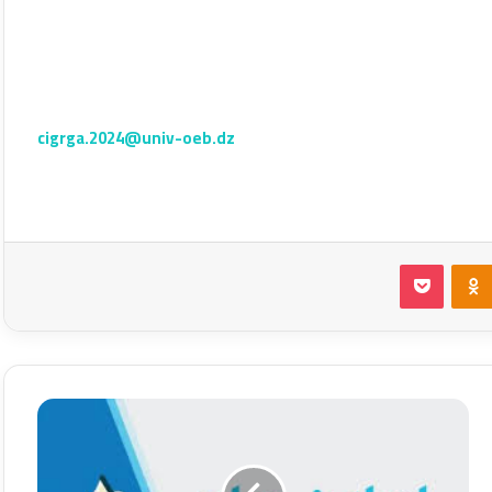
cigrga.2024@univ-oeb.dz
Odnoklassniki
بوكيت