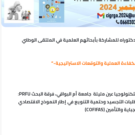
لدكتوراه للمشاركة بأبحاثهم العلمية في الملتقى الوطني
الكفاءة العملية والتوقعات الاستراتيجية-“
الملتقى من تنظيم قسم تسيير المؤسسات والإدارات معهد التكنولوجيا عين مليلة جامعة أم البواقي، فرقة البحث PRFU:
تطلبات التجسيد وحتمية التنويع في إطار النموذج الاقتصادي
لتأمين (COFIFAS)