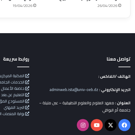
19/04/2026
26/04/2026
تواصل معنا
روابط سريعة
المكتبة المركزي
الهاتف /الفاكس :
الخدمات الجامع
حاضنة الأعمال
البريد الإلكتروني :
adminweb.ista@univ-oeb.dz
التعليم عن بعد
المستودع المؤسسا
العنوان :
معهد العلوم والعلوم التطبيقية – عين مليلة –
البريد المهني
جامعة أم البواقي
بوابة المنصات ال
X
فيسبوك
يوتيوب
انستقرام