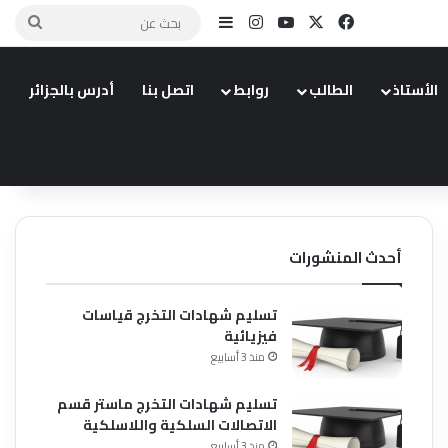
X
فيسبوك
يوتيوب
انستقرام
إضافة عمود جانبي
بحث
عن
الأستاذ
الطالب
روابط
اتصل بنا
أدرس بالجزائر
أحدث المنشورات
تسليم شهادات التخرج قياسات
فيزيائية
منذ 3 أسابيع
تسليم شهادات التخرج ماستر قسم
الاتصالات السلكية واللاسلكية
منذ 3 أسابيع