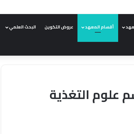
عهد
أقسام المعهد
عروض التكوين
البحث العلمي
م علوم التغذية