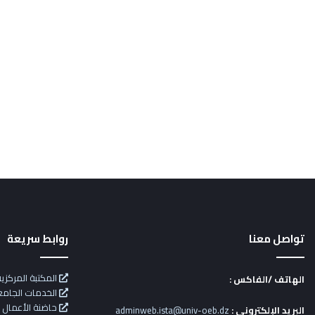
تواصل معنا
روابط سريعة
المكتبة المركزي
الهاتف /الفاكس :
الخدمات الجامع
حاضنة الأعمال
البريد الإلكتروني :
adminweb.ista@univ-oeb.dz