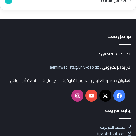
Uncategorized
1
تواصل معنا
الهاتف /الفاكس :
البريد الإلكتروني :
adminweb.ista@univ-oeb.dz
العنوان :
معهد العلوم والعلوم التطبيقية – عين مليلة – جامعة أم البواقي
X
فيسبوك
يوتيوب
انستقرام
روابط سريعة
المكتبة المركزية
الخدمات الجامعية