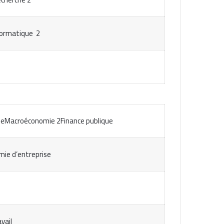
formatique 2
ueMacroéconomie 2Finance publique
ie d’entreprise
vail