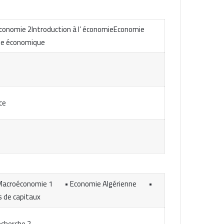
économie 2Introduction à l’ économieEconomie
sée économique
ce
Macroéconomie 1 • Economie Algérienne •
s de capitaux
cherche 2