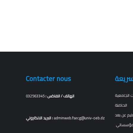
Contacter nous
سريعة
ت الجامعية
032563345
الهاتف / الفاكس :
الحاضنة
ليم عن بعد
البريد الالكتروني :
adminweb.fsecg@univ-oeb.dz