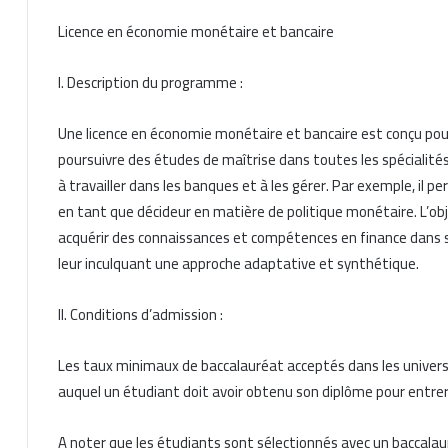
Licence en économie monétaire et bancaire
I. Description du programme :
Une licence en économie monétaire et bancaire est conçu pour
poursuivre des études de maîtrise dans toutes les spécialité
à travailler dans les banques et à les gérer. Par exemple, il 
en tant que décideur en matière de politique monétaire. L’obj
acquérir des connaissances et compétences en finance dans s
leur inculquant une approche adaptative et synthétique.
II. Conditions d’admission :
Les taux minimaux de baccalauréat acceptés dans les universit
auquel un étudiant doit avoir obtenu son diplôme pour entre
A noter que les étudiants sont sélectionnés avec un baccalaur