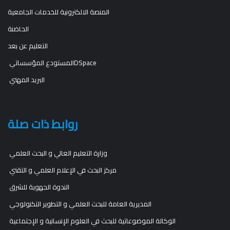
المنصة الالكترونية للخدمات الجامعية
الحاضنة
التعليم عن بعد
المستودع المؤسساتيDSpace
البريد المهني
روابط ذات صلة
وزارة التعليم العالي و البحث العلمي
مركز البحث في الإعلام العلمي و التقني
الندوة الجهوية للشرق
المديرية العامة للبحث العلمي و التطوير التكنولوجي
الوكالة الموضوعاتية للبحث في العلوم الإنسانية و الإجتماعية