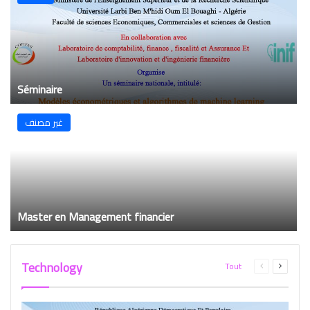
Séminaire
غير مصنف
Master en Management financier
Technology
Tout
Page
Page
précédente
suivant