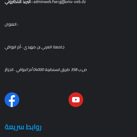
البريد الالكتروني :
adminweb.fsecg@univ-oeb.dz
العنوان :
جامعة العربي بن مهيدي -أم البواقي
ص.ب 358 طريق قسنطينة 04000 أم البواقي
. الجزائر
روابط سريعة