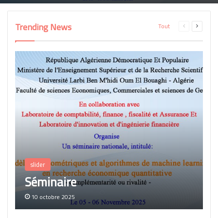
Trending News
Tout
Page
Page
précédente
suivant
slider
Séminaire
10 octobre 2025