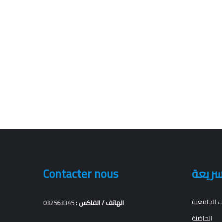
سريعة
Contacter nous
ت الجامعية
الهاتف / الفاكس :
032563345
الحاضنة