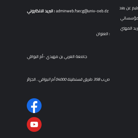
ليم عن بعد
adminweb.fsecg@univ-oeb.dz
البريد الالكتروني :
ريد المهني
العنوان :
جامعة العربي بن مهيدي -أم البواقي
ص.ب 358 طريق قسنطينة 04000 أم البواقي
. الجزائر