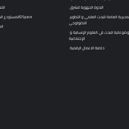
الندوة الجهوية للشرق
التع
المديرية العامة للبحث العلمي و التطوير
المستودع المؤسساتيDSpace
التكنولوجي
الب
الوكالة الموضوعاتية للبحث في العلوم الإنسانية و
الإجتماعية
حاضنة الاعمال الرقمية