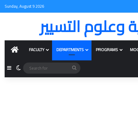
Sunday, August 9 2026
ة وعلوم التسيير
HOME
FACULTY
DEPARTMENTS
PROGRAMS
MO
Sidebar
Switch skin
Search
for