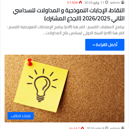
admin
11 يوليو 2026
57٬509
النقاط، الإجابات النموذجية و المداولات للسداسي
الثاني 2026/2025 (الجذع المشترك)
برنامج المعاينات للقسم : انقر هنا (pdf) برنامج الإمتحانات التعويضية للقسم :
انقر هنا (pdf) السنة الاولى ليسانس نتاج المداولات…
أكمل القراءة »
فضاء الطالب
admin
9 يوليو 2026
44٬447