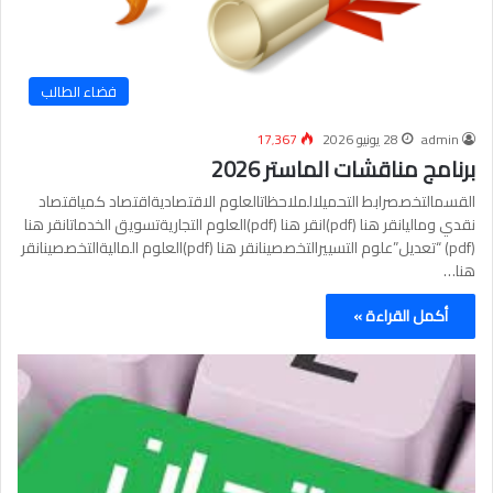
فضاء الطالب
admin
28 يونيو 2026
17٬367
برنامج مناقشات الماستر 2026
القسمالتخصصرابط التحميلالملاحظاتالعلوم الاقتصاديةاقتصاد كمياقتصاد
نقدي وماليانقر هنا (pdf)انقر هنا (pdf)العلوم التجاريةتسويق الخدماتانقر هنا
(pdf) “تعديل”علوم التسييرالتخصصينانقر هنا (pdf)العلوم الماليةالتخصصينانقر
هنا…
أكمل القراءة »