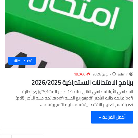
فضاء الطالب
admin
7 يونيو 2026
19٬066
برنامج الامتحانات الاستدراكية 2026/2025
السداسي الأولالسداسي الثاني ملاحظاتالجذع المشتركتوزيع الطلبة
(pdf)قائمة طلبة التأخير (pdf)توزيع الطلبة (pdf)قائمة طلبة التأخير (pdf)
تعديلقسم العلوم الاقتصاديةقسم علوم التسييرقسم…
أكمل القراءة »