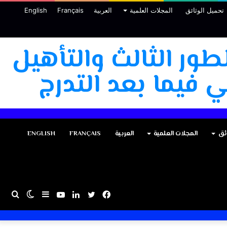
تحميل الوثائق
المجلات العلمية
العربية
Français
English
طور الثالث والتأهيل
 فيما بعد التدرج
ئق
المجلات العلمية
العربية
FRANÇAIS
ENGLISH
فيسبوك
تويتر
لينكدإن
يوتيوب
إضافة
الوضع
بحث
عمود
المظلم
عن