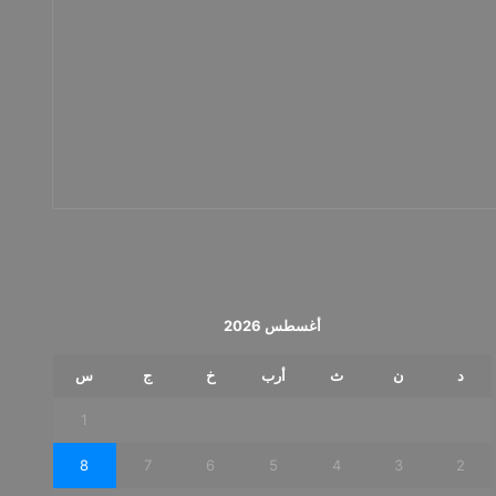
و
ط
ن
ي
ة
أغسطس 2026
د
ن
ث
أرب
خ
ج
س
1
8
7
6
5
4
3
2