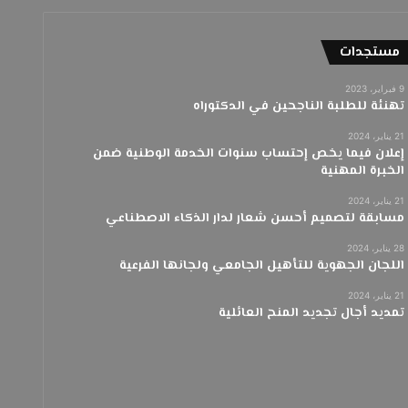
ن
(
5
مستجدات
0
)
9 فبراير، 2023
تــهـــنـــئــــة
لِ
تهنئة للطلبة الناجحين في الدكتوراه
لّ
ل
21 يناير، 2024
جْ
عي
إعلان فيما يخص إحتساب سنوات الخدمة الوطنية ضمن
نَ
الخبرة المهنية
ة
ا
21 يناير، 2024
مسابقة لتصميم أحسن شعار لدار الذكاء الاصطناعي
ل
ج
3 مارس، 2024
28 يناير، 2024
ـ
ئة نتائج التأهيل الجامعي
تــهـــنـــئـــ
اللجان الجهوية للتأهيل الجامعي ولجانها الفرعية
ا
م
21 يناير، 2024
تمديد أجال تجديد المنح العائلية
ع
ي
ة
ا
ل