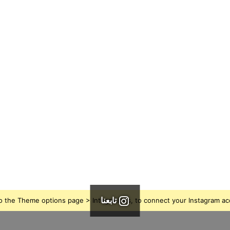
ت
ـ
ـ
ه
ـ
ـ
ـ
ن
إفتتاح الدورة الخمسون (50) لِلّجْنَة
3 مارس، 2024
ـ
تــهـــنـــئــــة
ـ
ـ
ئ
ـ
ـ
ـ
تابعنا
o the Theme options page > Integrations, to connect your Instagram ac
ـ
ة