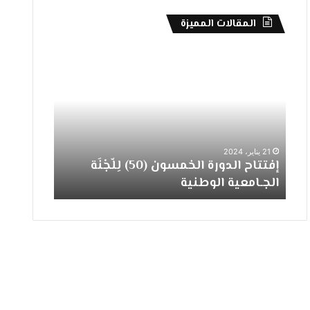
المقالات المميزة
تــهـــنـــئــــة
إفتتاح الدورة الخمسون (50) لِلّجْنَة
3 مارس، 2024
تــهـــنـــئــــة