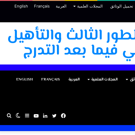
تحميل الوثائق
المجلات العلمية
العربية
Français
English
طور الثالث والتأهيل
 فيما بعد التدرج
ئق
المجلات العلمية
العربية
FRANÇAIS
ENGLISH
فيسبوك
تويتر
لينكدإن
يوتيوب
إضافة
الوضع
بحث
عمود
المظلم
عن