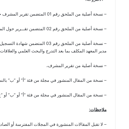
– نسخة أصلية من الملحق رقم 01 المتضمن تقرير المشرف حول قابلية مناقشة الأطروحة،
إفتتاح
تــهـــنـــئــــة
الدورة
– نسخة أصلية من الملحق رقم 02 المتضمن تقـــرير حول المقال العلمي ومحيطه وعلاقته مع موضوع الأطروحة،
الخمسون
(50)
– نسخة أصلية من الملحق رقم 03 ال
لِلّجْنَة
مدير المعهد المكلف بما بعد التدرج والبحث العلمي والعلاقات 
الجـامعية
الوطنية
21 يناير، 2024
– نسخة أصلية من تقرير المشرف،
إفتتاح الدورة الخمسون (50) لِلّجْنَة
3 مارس، 2024
الجـامعية الوطنية
تــهـــنـــئـ
– نسخة من المقال المنشور في مجلة من فئة “أ” أو “ب” بالنسبة
– نسخة من المقال المنشور في مجلة من فئة “أ” أو “ب” أو “ج” ب
ملاحظات:
– لا تقبل المقالات المنشورة في المجلات المفترسة أو الصا