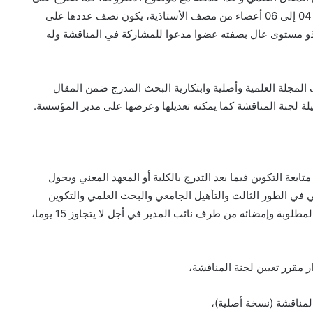
المجلس العلمي للكلية أو المعهد لجنة المناقشة المتكونة من 04 إلى 06 أعضاء من مصف الأستاذية، يكون نصف عددها على
ي ذو مستوى عال بصفته عضوا مدعوا للمشاركة في المناقشة وله
 المجلة العلمية وأصلية وابتكارية البحث المدرج ضمن المقال
ة لجنة المناقشة كما يمكنه تعديلها وعرضها على مدير المؤسسة.
بعة التكوين فيما بعد التدرج بالكلية أو المعهد المعني ويحول
لي في الطور الثالث والتأهيل الجامعي والبحث العلمي والتكوين
العالي فيما بعد التدرج للتحقق من احتوائه على كافة الوثائق المطلوبة وإمضائه من طرف نائب المدير في أجل لا يتجاوز 15 يوما،
 مقرر تعيين لجنة المناقشة،
مناقشة (نسخة أصلية)،