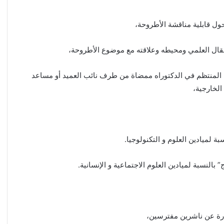
إفتتاح
الدورة
الخمسون
(50)
متضمن شهادة التسجيل المنتظم في الدكتوراه ممضاة من طرف نائب العميد أو مساعد
لِلّجْنَة
الخارجية،
الجـامعية
الوطنية
21 يناير، 2024
ـــة
الجـامعية الوطنية
 لميادين العلوم و التكنولوجيا.
النسبة لميادين العلوم الاجتماعية و الإنسانية.
درة عن ناشرين مفترسين،