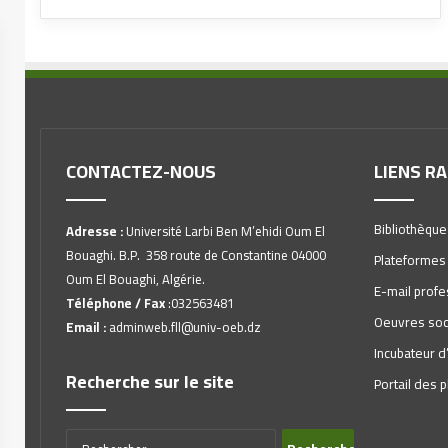
CONTACTEZ-NOUS
LIENS R
Bibliothèque
Adresse :
Université Larbi Ben M’ehidi Oum El
Bouaghi. B.P. 358 route de Constantine 04000
Plateformes
Oum El Bouaghi, Algérie.
E-mail profe
Téléphone / Fax
:032563481
Oeuvres soc
Email :
adminweb.fll@univ-oeb.dz
Incubateur d
Recherche sur le site
Portail des