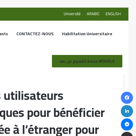
Université
ARABIC
ENGLISH
ants
CONTACTEZ-NOUS
Habilitation Universitaire
nistratifs et techniques pour bénéficier de stages de courte durée à
منصة التعليم عن بعد MOODLE
 utilisateurs
iques pour bénéficier
ée à l’étranger pour
Modification du programme d’endettement et