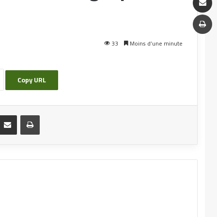
mise à jour de la liste des étudiants endettés
Appel à une réunion pédagogique au
33
Moins d’une minute
département de langue et littérature arabes
Copy URL
Ouverture d’un cours d’amélioration et de
mise à jour des connaissances au profit des
employés de l’Université d’Oum El Bouaghi.
Fiche de récupération – Département de
français
Annonce concernant le renouvellement de la
composition du Comité des services sociaux
Modification du programme d’endettement et