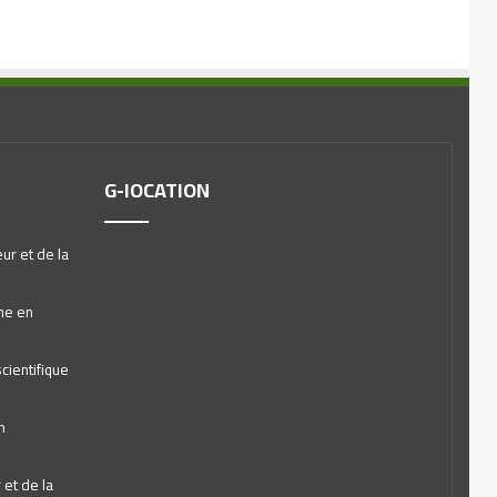
G-lOCATION
ur et de la
he en
cientifique
n
et de la