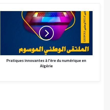
mise à jour de la liste des étudiants endettés
Appel à une réunion pédagogique au
département de langue et littérature arabes
Ouverture d’un cours d’amélioration et de
mise à jour des connaissances au profit des
employés de l’Université d’Oum El Bouaghi.
Pratiques innovantes à l’ère du numérique en
Fiche de récupération – Département de
Algérie
français
Annonce concernant le renouvellement de la
composition du Comité des services sociaux