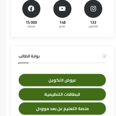
15 000
148
133
متابعون
متابع
مشترك
بوابة الطالب
عروض التكوين
البطاقات التنظيمية
منصة التعليم عن بعد موودل