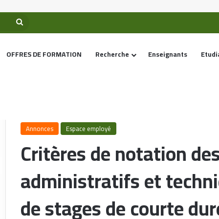
OFFRES DE FORMATION
Recherche
Enseignants
Etudi
Accueil
/
Espace employé
/
Critères de notation des utilisateurs admi
l’étranger pour l’année 2023
Annonces
Espace employé
Critères de notation des
administratifs et techn
de stages de courte dur