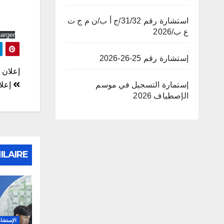
استشارة رقم 31/32/ج أ ب/ن م ج ت
ع ب/2026
arger
إستشارة رقم 25-26-2026
تصف
إعلان ع
المق
إعلان ع
إستمارة التسجيل في موسم
الإصطياف 2026
ILAIRE
الإستشا