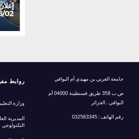
إعلان
02/UOEB/BM/2026
جامعة العربي بن مهيدي أم البواقي
روابط مفي
ص.ب 358 طريق قسنطينة 04000 أم
البواقي . الجزائر
وزارة التعلي
رقم الهاتف : 032563345
المديرية الع
التكنولوجي