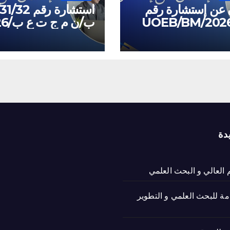
 عن إستشارة رقم
ب/ن م ج ت ع ب/2026
دة
م العالي و البحث العلمي
امة للبحث العلمي و التطوير