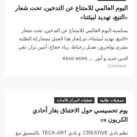
اليوم العالمي للامتناع عن التدخين، تحت شعار
«التبغ، تهديد لبيئتنا»
بمناسبة اليوم العالمي للامتناع عن التدخين، تحت شعار
«التبغ، تهديد لبيئتنا»، تم إنجاز هذا العمل بمشاركة الطلبة
بشرى بولحروز، هديل زعباط، زياد حجاج، أمين نزار، تقي
الدين جديد و أنور …
READ MORE
on
Comment
اليوم
العالمي
للامتناع
عن
تسجيلات طلابية
التدخين،
تغطيات المركز للأحداث
تحت
يوم تحسيسي حول الاختناق بغاز أحادي
شعار
الكربون co
«التبغ،
تهديد
نظم نادي CREATIVE و نادي TECK-ART بالتنسيق مع
لبيئتنا»