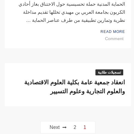
الحماية المدنية حملة تحسيسية حول الاختناق بغاز أحادي
الكربون بجامعة العربي بن مهيدي تخللها تقديم مداخلة
نظرية وتمارين تطبيقية من طرف عناصر الحماية …
READ MORE
on
Comment
يوم
تحسيسي
حول
الاختناق
بغاز
تسجيلات طلابية
أحادي
انعقاد جمعية عامة بكلية العلوم الاقتصادية
الكربون
والعلوم التجارية وعلوم التسيير
co
Post
Next
2
1