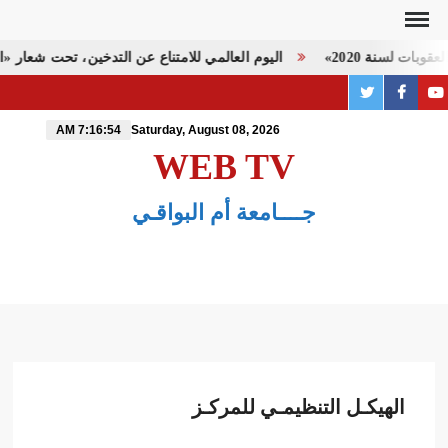
Ski
t
بات لسنة 2020»
اليوم العالمي للامتناع عن التدخين، تحت شعار «التب
conten
twitter
PAGE
youtube
FACEBOOK
7:16:54 AM
Saturday, August 08, 2026
WEB TV
جــــامعة أم البواقـي
الهيكـل التنظيمـي للمركـز