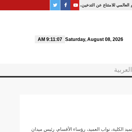
twitter
PAGE
youtube
وم العالمي للامتناع عن التدخين، تحت شعار «التبغ، تهديد لبيئتنا»
FACEBOOK
9:11:07 AM
Saturday, August 08, 2026
العربية
ضور السادة عميد الكلية، نواب العميد، رؤساء الأقسام، رئيس ميدان