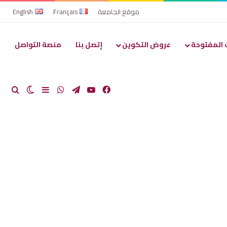
موقع الجامعة
Français
English
 المفتوحة
عروض التكوين
إتصل بنا
منصة التواصل
فيسبوك
يوتيوب
تيلقرام
واتساب
بحث
الوضع ا
إضافة عمود 