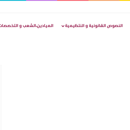
النصوص القانونية و النتظيمية
الميادين،الشعب و التخصصات