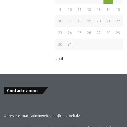
9
10
11
12
13
14
15
16
17
18
19
20
21
22
23
24
25
26
27
28
29
30
31
« Juil
Contactez nous
Adresse e-mail :
adminweb.staps
@univ-oeb.
dz