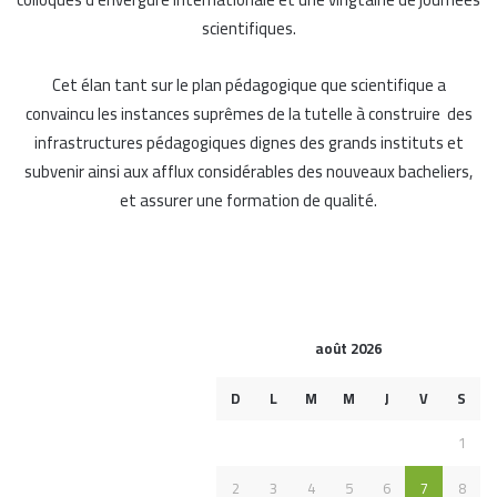
scientifiques.
Cet élan tant sur le plan pédagogique que scientifique a
convaincu les instances suprêmes de la tutelle à construire des
infrastructures pédagogiques dignes des grands instituts et
subvenir ainsi aux afflux considérables des nouveaux bacheliers,
et assurer une formation de qualité.
août 2026
D
L
M
M
J
V
S
1
2
3
4
5
6
7
8