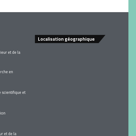
Localisation géographique
eur et de la
erche en
scientifique et
tion
r et de la