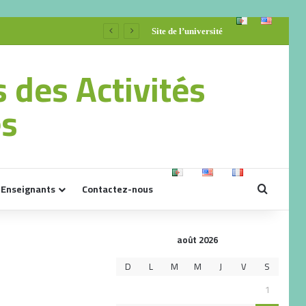
Site de l’université
s des Activités
es
Enseignants
Contactez-nous
août 2026
D
L
M
M
J
V
S
1