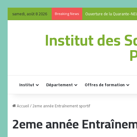
samedi, août 8 2026
Breaking News
Ouverture de la Quarante-NEU
Institut des S
P
Institut
Département
Offres de formation
Accueil
/
2eme année Entraînement sportif
2eme année Entraîneme