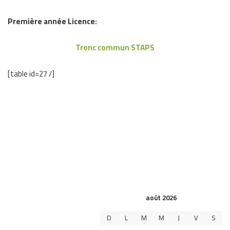
Première année Licence:
Tronc commun
STAPS
[table id=27 /]
août 2026
D
L
M
M
J
V
S