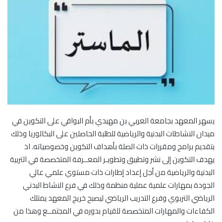
يسهر المعهد بجامعة العربي بن مهيدي بأم البواقي على التكوين في
ميدان النشاطات البدنية والرياضية للطلبة الحاصلين على البكالوريا وذلك
بتقديم برامج ومقررات ذات الصلة بأهداف التكوين وخصوصياته. اذ
يهدف التكوين إلى نشر وتطبيق وتطويـر المعــرفة المتخصصة في التربية
البدنية والرياضية من أجل إعداد إطارات ذات مستوي علمي عالي
الجودة بمهارات علمية عملية منظمة وذلك في فرع النشاط البدني
الرياضي التربوي وفرع التدريب الرياضي ليصبح خريج المعهد يمتلك
الكفاءات والمهارات المتخصصة للقيام بدوره في المجتمــع وهذا من