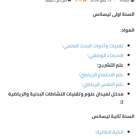
istaps
15 مايو 2024
814
أقل من دقيقة
السنة اولى ليسانس
المواد:
تقنيات وأدوات البحث العلمي؛
الاحصاء الوصفي؛
علم التشريح؛
علم الاجتماع الرياضي؛
علم النفس الرياضي؛
مدخل لميدان علوم وتقنيات النشاطات البدنية والرياضية
2؛
السنة ثانية ليسانس
الكرة الطائرة؛