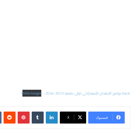
bac4-برنامج-الامتحان-الاستدراكي-اولى-ماستر-2023-2024-1
Télécharger
فيسبوك
X