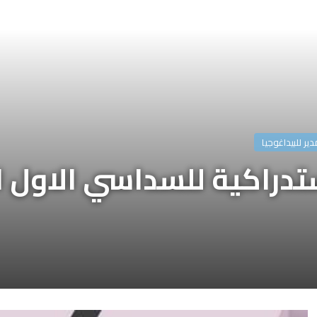
مدير للبيداغوجيا
ستدراكية للسداسي الاول 