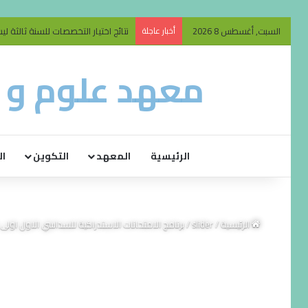
السبت, أغسطس 8 2026
أخبار عاجلة
نتائج اختيار التخصصات للسنة ثالثة ليسانس 26
معهد علوم و ت
الرئيسية
المعهد
التكوين
ال
الرئيسية
/
slider
/
برنامج الامتحانات الاستدراكية للسداسي الاول اولى ماستر فئة 24