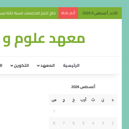
الأحد, أغسطس 9 2026
أخبار عاجلة
نتائج اختيار التخصصات للسنة ثالثة ليسانس 026
معهد علوم و ت
الرئيسية
المعهد
التكوين
ال
أغسطس 2026
د
ن
ث
أرب
خ
ج
س
1
8
7
6
5
4
3
2