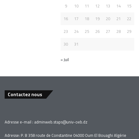
9
10
11
12
13
14
15
16
17
18
19
20
21
22
23
24
25
26
27
28
29
30
31
« Juil
Contactez nous
Adresse e-mail :
adminweb.staps
@univ-oeb.
dz
Adresse: P. B 358 route de Constantine 04000 Oum El Bouaghi Algérie