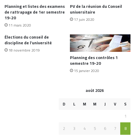
Planning et listes des examens
PV de la réunion du Conseil
de rattrapage de 1er semestre
universitaire
19-20
17 juin 2020
11 mars 2020
Élections du conseil de
discipline de l’université
18 novembre 2019
Planning des contrôles 1
semestre 19-20
15 janvier 2020
août 2026
D
L
M
M
J
V
S
1
2
3
4
5
6
7
8