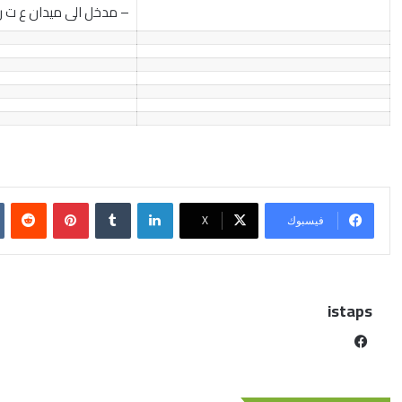
– مدخل الى ميدان ع ت ن ب
فيسبوك
X
istaps