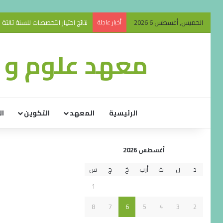
الخميس, أغسطس 6 2026
أخبار عاجلة
نتائج اختيار التخصصات للسنة ثالثة ليسانس
معهد علوم و ت
الرئيسية
المعهد
التكوين
ال
أغسطس 2026
د
ن
ث
أرب
خ
ج
س
1
8
7
6
5
4
3
2