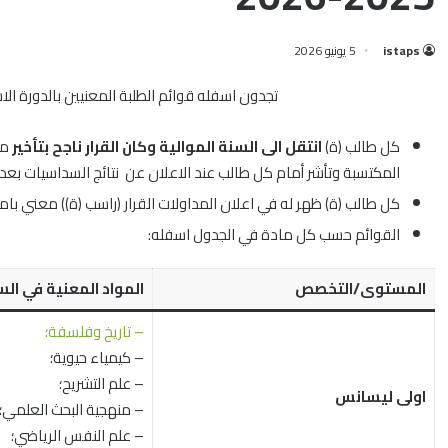
istaps
5 يونيو 2026
تجدون اسفله قوائم الطلبة المعنيين بالدورة ال
كل طالب (ة)
انتقل الى السنة الموالية وكان القرار ناجح بتأخير
مع
المكتسبة وتأشر أمام كل طالب عند الاعلان عن نتائج السداسيات بعد ا
كل طالب (ة) ظهر له في اعلان المداولات القرار (راسب (ة)) معني بامتح
القوائم حسب كل مادة في الجدول اسفله:
المستوى/التخصص
المواد المعنية في ال
– تاريخ وفلسفة؛
– كيمياء حيوية؛
– علم التشريح؛
اولى ليسانس
– منهجية البحث العلمي؛
– علم النفس الرياضي؛