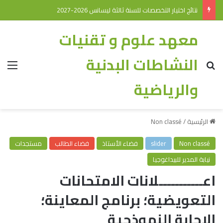
نتائج اختيار التخصصات للسنة ثالثة ليسانس 2026-2027
معهد علوم و تقنيات
النشاطات البدنية
والرياضية
الرئيسية
/
Non classé
Non classé
slider
فضاء الأستاذ
فضاء الطالب
مستجدات
نيابة المدير للبيداغوجيا
اعـــــــــــلانات الامتحانات
التعويضية؛ برنامج المعاينة؛
الاجابة النموذجية