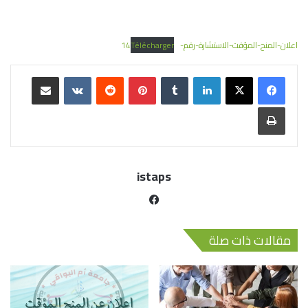
اعلان-المنح-المؤقت-الاستشارة-رقم-14
Télécharger
istaps
مقالات ذات صلة