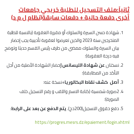
ثانياً:ملف التسجيل للطلبة خريجي جامعات
أخرى دفعة حالية + دفعات سابقة(نظام ل م د)
شهادة حسن السيرة والسلوك أو مقررة العقوبة (بالنسبة للطلبة
المتخرجين سنة 2023 والذين تعرضوا لعقوبة تأديبية يجب إحضار
بيان السيرة والسلوك ممضي من طرف رئيس القسم حديثا وتوضح
فيه درجة العقوبة)؛
نسختان
عن شهادة الليسانس
(إحضار الشهادة الأصلية من أجل
التأكد من المطابقة)؛
أصل كشف نقاط البكالوريا
+نسخة عنه؛
2صورة شمسية (كتابة الاسم واللقب و رقم التسجيل خلف
الصورة)؛
دفع حقوق التسجيل(200دج).
يتم الدفع عن بعد على الرابط
:
https://progres.mesrs.dz/epaiement/login.xhtml