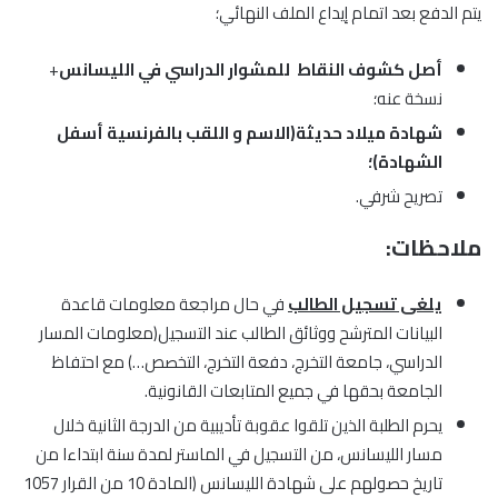
يتم الدفع بعد اتمام إيداع الملف النهائي؛
أصل كشوف النقاط للمشوار الدراسي في الليسانس
+
نسخة عنه؛
شهادة ميلاد حديثة(الاسم و اللقب بالفرنسية أسفل
الشهادة)؛
تصريح شرفي.
ملاحظات:
يلغى تسجيل الطالب
في حال مراجعة معلومات قاعدة
البيانات المترشح ووثائق الطالب عند التسجيل(معلومات المسار
الدراسي، جامعة التخرج، دفعة التخرج، التخصص…) مع احتفاظ
الجامعة بحقها في جميع المتابعات القانونية.
يحرم الطلبة الذين تلقوا عقوبة تأديبية من الدرجة الثانية خلال
مسار الليسانس، من التسجيل في الماستر لمدة سنة ابتداءا من
تاريخ حصولهم على شهادة الليسانس (المادة 10 من القرار 1057