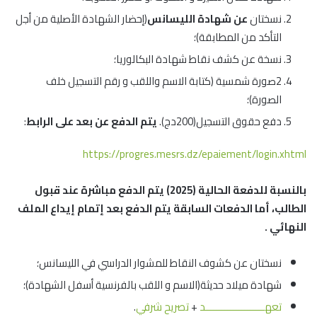
نسختان
عن شهادة الليسانس
(إحضار الشهادة الأصلية من أجل
التأكد من المطابقة)؛
نسخة عن كشف نقاط شهادة البكالوريا؛
2صورة شمسية (كتابة الاسم واللقب و رقم التسجيل خلف
الصورة)؛
دفع حقوق التسجيل(200دج).
يتم الدفع عن بعد على الرابط
:
https://progres.mesrs.dz/epaiement/login.xhtml
بالنسبة للدفعة الحالية (2025) يتم الدفع مباشرة عند قبول
الطالب، أما الدفعات السابقة يتم الدفع بعد إتمام إيداع الملف
النهائي .
نسختان عن كشوف النقاط للمشوار الدراسي في الليسانس؛
شهادة ميلاد حديثة(الاسم و اللقب بالفرنسية أسفل الشهادة)؛
تعهـــــــــــــــــــــد
+
تصريح شرفي
.