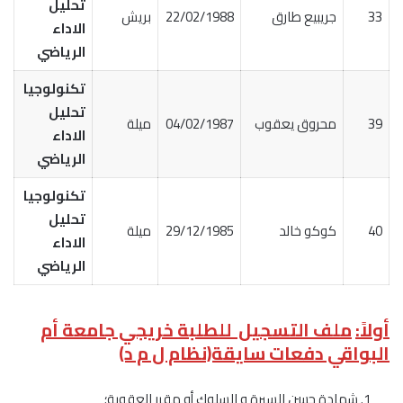
تحليل
33
جريبيع طارق
22/02/1988
بريش
الاداء
الرياضي
تكنولوجيا
تحليل
39
محروق يعقوب
04/02/1987
ميلة
الاداء
الرياضي
تكنولوجيا
تحليل
40
كوكو خالد
29/12/1985
ميلة
الاداء
الرياضي
أولاً:
ملف التسجيل للطلبة خريجي جامعة أم
البواقي دفعات سايقة(نظام ل م د)
شهادة حسن السيرة و السلوك أو مقرر العقوبة؛