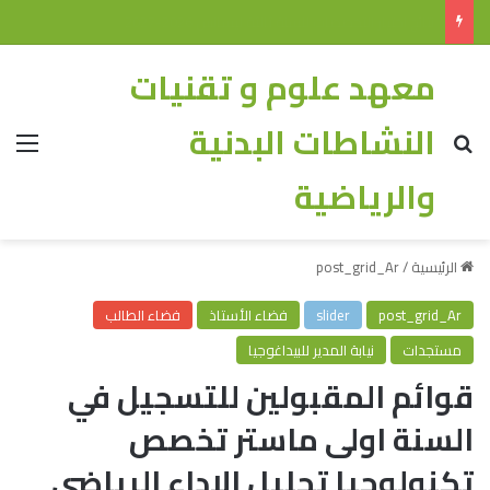
نتائج التوجيه (ليسانس 2026-2027)
معهد علوم و تقنيات
النشاطات البدنية
والرياضية
الرئيسية
/
post_grid_Ar
post_grid_Ar
slider
فضاء الأستاذ
فضاء الطالب
مستجدات
نيابة المدير للبيداغوجيا
قوائم المقبولين للتسجيل في
السنة اولى ماستر تخصص
تكنولوجيا تحليل الاداء الرياضي