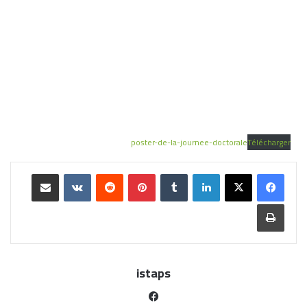
poster-de-la-journee-doctorale
Télécharger
istaps