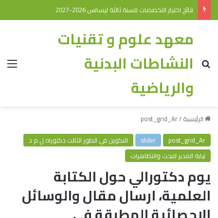
نتائج اختيار التخصصات للسنة ثالثة ليسانس 2026-2027
معهد علوم و تقنيات
النشاطات البدنية
والرياضية
الرئيسية
/
post_grid_Ar
post_grid_Ar
slider
التكوين في الطور الثالث دكتوراه ل م د
نيابة المدير للبحث والتظاهرات
يوم دكتورالي حول الكتابة
العلمية، ارسال مقال والوسائل
الاحصائية المطبقة في