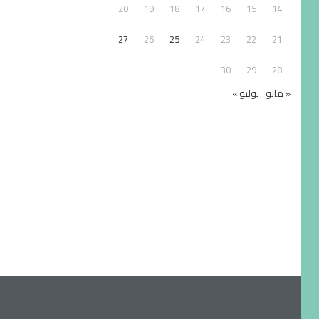
20
19
18
17
16
15
14
27
26
25
24
23
22
21
30
29
28
« مايو
يوليو »