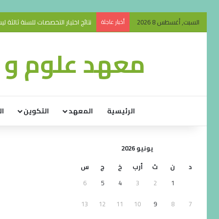
السبت, أغسطس 8 2026
أخبار عاجلة
نتائج اختيار التخصصات للسنة ثالثة ليسانس 26
معهد علوم و ت
الرئيسية
المعهد
التكوين
ال
يونيو 2026
د
ن
ث
أرب
خ
ج
س
6
5
4
3
2
1
13
12
11
10
9
8
7