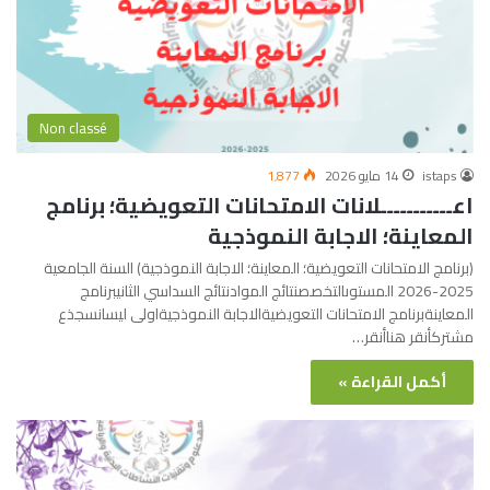
Non classé
istaps
14 مايو 2026
1٬877
اعـــــــــــلانات الامتحانات التعويضية؛ برنامج
المعاينة؛ الاجابة النموذجية
(برنامج الامتحانات التعويضية؛ المعاينة؛ الاجابة النموذجية) السنة الجامعية
2025-2026 المستوىالتخصصنتائج الموادنتائج السداسي الثانيبرنامج
المعاينةبرنامج الامتحانات التعويضيةالاجابة النموذجيةاولى ليسانسجذع
مشتركأنقر هناأنقر…
أكمل القراءة »