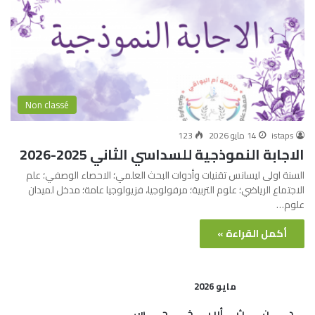
Non classé
istaps
14 مايو 2026
123
الاجابة النموذجية للسداسي الثاني 2025-2026
السنة اولى ليسانس تقنيات وأدوات البحث العلمي؛ الاحصاء الوصفي؛ علم
الاجتماع الرياضي؛ علوم التربية؛ مرفولوجيا، فزيولوجيا عامة؛ مدخل لميدان
علوم…
أكمل القراءة »
مايو 2026
د
ن
ث
أرب
خ
ج
س