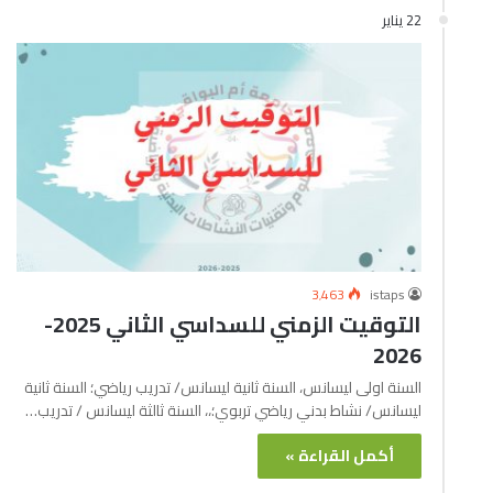
22 يناير
3٬463
istaps
التوقيت الزمني للسداسي الثاني 2025-
2026
السنة اولى ليسانس، السنة ثانية ليسانس/ تدريب رياضي؛ السنة ثانية
ليسانس/ نشاط بدني رياضي تربوي؛،، السنة ثالثة ليسانس / تدريب…
أكمل القراءة »