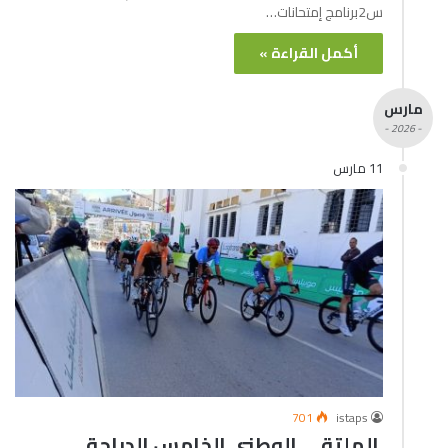
س2برنامج إمتحانات…
أكمل القراءة »
مارس
- 2026 -
11 مارس
701
istaps
الملتقى الوطني الخامس الدراجة