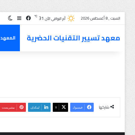
31
℃
السبت , 8 أغسطس 2026
أم البواقي الأن
معهد تسيير التقنيات الحضرية
المعهد
شاركها
فيسبوك
X
لينكدإن
بينتيريست