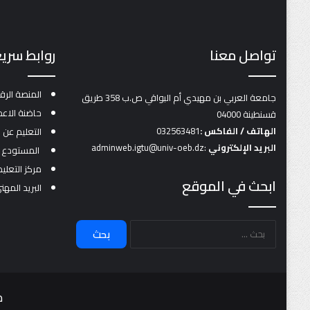
تواصل معنا
روابط سري
المنصة الرق
جامعة العربي بن مهيدي أم البواقي ص.ب 358 طريق
حاضنة الاعم
قسنطينة 04000
الهاتف / الفاكس :
032563481
التعليم عن 
البريد
الإلكتروني
:adminweb.igtu@univ-oeb.dz
المستودع الم
مركز التعلي
ابحث في الموقع
البريد المهن
م