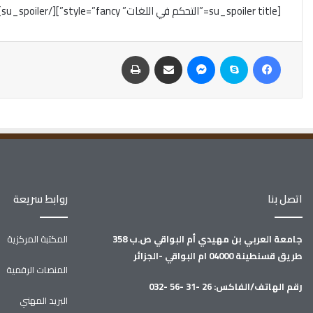
[su_spoiler title=”التحكم في اللغات” style=”fancy”][/su_spoiler]
اتصل بنا
روابط سريعة
جامعة العربي بن مهيدي أم البواقي ص.ب 358
المكتبة المركزية
طريق قسنطينة 04000 ام البواقي -الجزائر
المنصات الرقمية
رقم الهاتف/الفاكس: 26 -31 -56 -032
البريد المهني