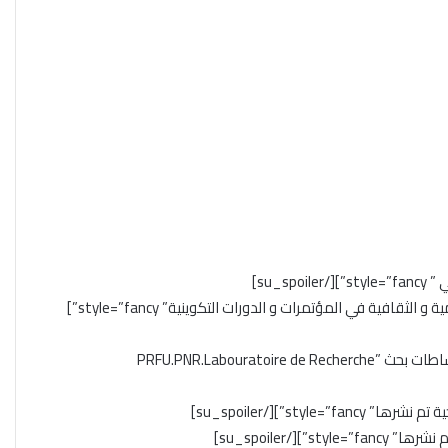
[su_spoiler title=”المشاركات العلمية و الثقافية في المؤتمرات و الدورات التكوينية” style=”fancy”]
[su_spoiler title=”المشاركة في نشاطات بحث PRFU.PNR.Labouratoire de Recherche”