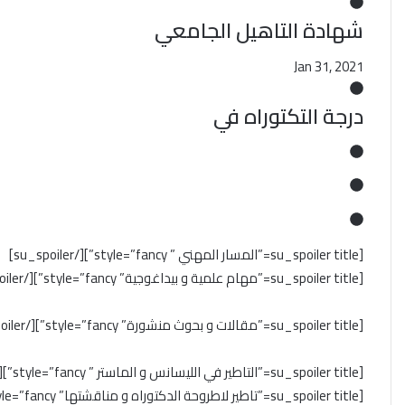
شهادة التاهيل الجامعي
Jan 31, 2021
درجة التكتوراه في
[su_spoiler title=”المسار المهني ” style=”fancy”][/su_spoiler]
[su_spoiler title=”مهام علمية و بيداغوجية” style=”fancy”][/su_spoiler]
[su_spoiler title=”مقالات و بحوث منشورة” style=”fancy”][/su_spoiler]
[su_spoiler title=”التاطير في الليسانس و الماستر ” style=”fancy”][/su_spoiler]
[su_spoiler title=”تاطير لاطروحة الدكتوراه و مناقشتها” style=”fancy”][/su_spoiler]