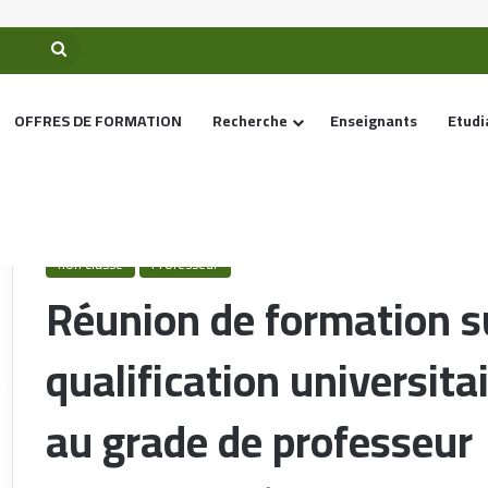
OFFRES DE FORMATION
Recherche
Enseignants
Etudi
Accueil
/
non classé
/
Réunion de formation sur la candidature à la qua
non classé
Professeur
Réunion de formation su
qualification universita
au grade de professeur