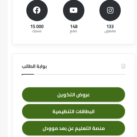
15 000
148
133
متابعون
متابع
مشترك
بوابة الطالب
عروض التكوين
البطاقات التنظيمية
منصة التعليم عن بعد موودل