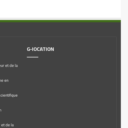
G-lOCATION
ur et de la
he en
cientifique
n
et de la