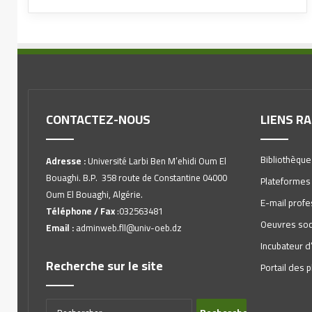
CONTACTEZ-NOUS
LIENS R
Bibliothèque
Adresse :
Université Larbi Ben M’ehidi Oum El
Bouaghi. B.P. 358 route de Constantine 04000
Plateformes
Oum El Bouaghi, Algérie.
E-mail profe
Téléphone / Fax
:032563481
Oeuvres soc
Email :
adminweb.fll@univ-oeb.dz
Incubateur d
Recherche sur le site
Portail des