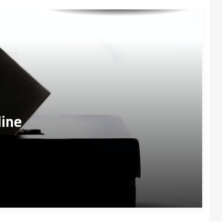
Annonce de la procédure d’élection du
conseil de discipline
line