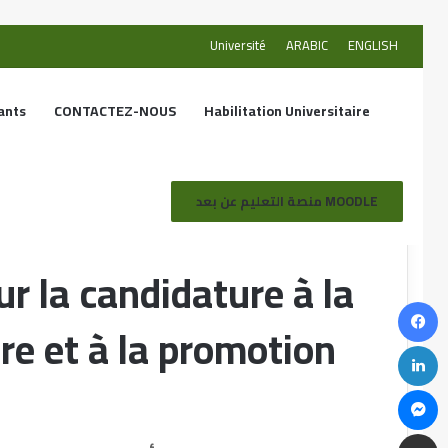
Université
ARABIC
ENGLISH
ants
CONTACTEZ-NOUS
Habilitation Universitaire
lification universitaire et à la promotion au grade de professeur
منصة التعليم عن بعد MOODLE
r la candidature à la
ire et à la promotion