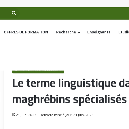
OFFRES DE FORMATION
Recherche
Enseignants
Etudi
Accueil
/
Manifestations Scientifiques
/
Le terme linguistique dans les
Manifestations Scientifiques
Le terme linguistique d
maghrébins spécialisés
21 juin، 2023
Dernière mise à jour: 21 juin، 2023