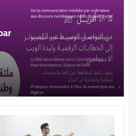
De la communication médiée par ordinateur
aux discours numériques natifs du web social
par
La langue arabe en sciences et technologie
ial
La littérature Bleue ou la Cyberlittérature
Représentations, Enjeux et Défis
Pratiques innovantes à l’ère du numérique en
Algérie
Le texte littéraire arabe du papier au
numérique interactif