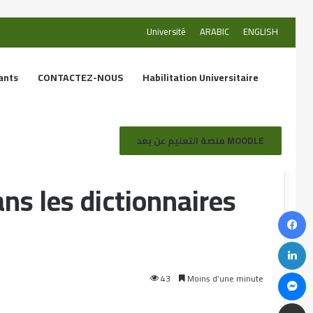
Université
ARABIC
ENGLISH
ants
CONTACTEZ-NOUS
Habilitation Universitaire
 dictionnaires maghrébins spécialisés
منصة التعليم عن بعد MOODLE
ans les dictionnaires
43
Moins d’une minute
Le texte littéraire arabe du papier au
numérique interactif