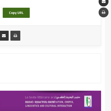
Copy URL
De la communication médiée par ordinateur
aux discours numériques natifs du web social
La langue arabe en sciences et technologie
La littérature Bleue ou la Cyberlittérature
Représentations, Enjeux et Défis
Pratiques innovantes à l’ère du numérique en
Algérie
Le texte littéraire arabe du papier au
numérique interactif