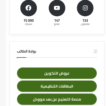
15 000
147
133
متابعون
متابع
مشترك
بوابة الطالب
عروض التكوين
البطاقات التنظيمية
منصة التعليم عن بعد موودل