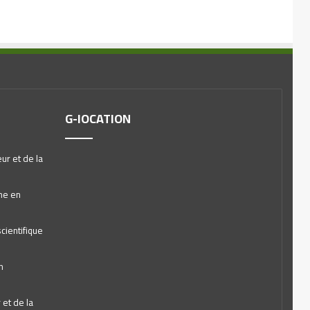
G-lOCATION
ur et de la
he en
cientifique
n
et de la