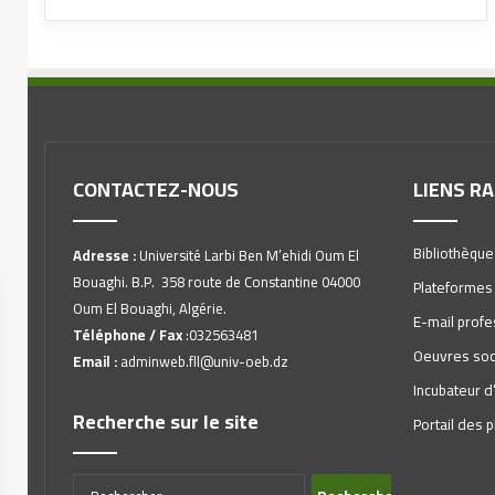
CONTACTEZ-NOUS
LIENS R
Bibliothèque
Adresse :
Université Larbi Ben M’ehidi Oum El
Bouaghi. B.P. 358 route de Constantine 04000
Plateformes
Oum El Bouaghi, Algérie.
E-mail profe
Téléphone / Fax
:032563481
Oeuvres soc
Email :
adminweb.fll@univ-oeb.dz
Incubateur d
Recherche sur le site
Portail des