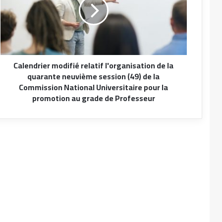
De la communication médiée par ordinateur
aux discours numériques natifs du web social
La langue arabe en sciences et technologie
Calendrier modifié relatif l'organisation de la
quarante neuvième session (49) de la
Commission National Universitaire pour la
La littérature Bleue ou la Cyberlittérature
promotion au grade de Professeur
Représentations, Enjeux et Défis
Pratiques innovantes à l’ère du numérique en
Algérie