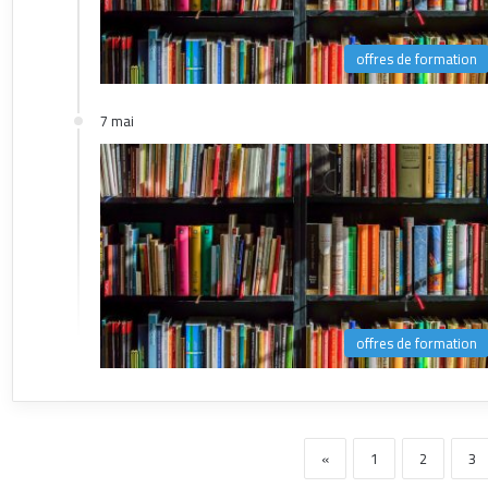
offres de formation
7 mai
offres de formation
«
1
2
3