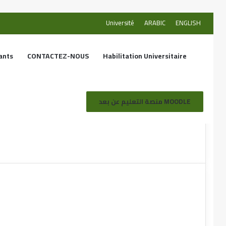
Université
ARABIC
ENGLISH
ants
CONTACTEZ-NOUS
Habilitation Universitaire
منصة التعليم عن بعد MOODLE