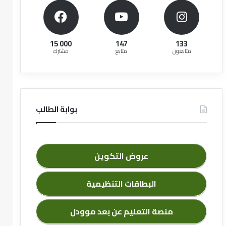
15 000
147
133
متابعون
متابع
مشترك
بوابة الطالب
عروض التكوين
البطاقات التنظيمية
منصة التعليم عن بعد موودل