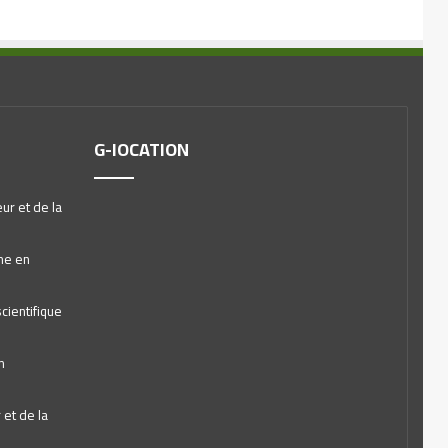
G-lOCATION
ur et de la
he en
cientifique
n
et de la